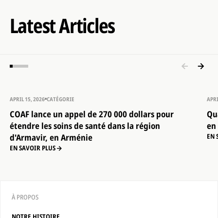
Latest Articles
APRIL 15, 2026
CATÉGORIE
APRI
COAF lance un appel de 270 000 dollars pour
Qu
étendre les soins de santé dans la région
en
d'Armavir, en Arménie
EN 
EN SAVOIR PLUS
À PROPOS
NOTRE HISTOIRE