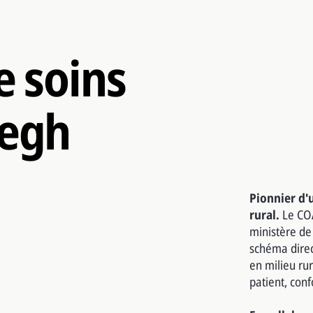
e soins
segh
Pionnier d'
rural.
Le COA
ministère de 
schéma direc
en milieu rur
patient, con