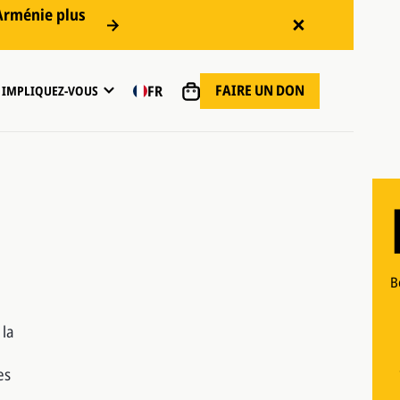
 Arménie plus
FAIRE UN DON
FR
IMPLIQUEZ-VOUS
C
B
C
 la
B
es