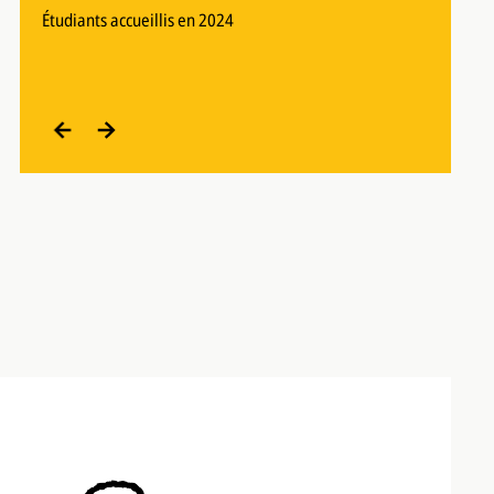
22
Séminaires dispensés
19
Écoles
6 136 et plus
Villages ruraux
Étudiants accueillis en 2024