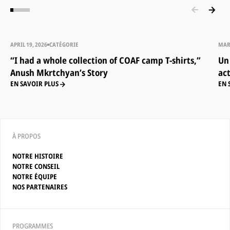
APRIL 19, 2026
CATÉGORIE
MAR
“I had a whole collection of COAF camp T-shirts,”
Un
Anush Mkrtchyan’s Story
ac
EN SAVOIR PLUS
EN 
À PROPOS
NOTRE HISTOIRE
NOTRE CONSEIL
NOTRE ÉQUIPE
NOS PARTENAIRES
PROGRAMMES