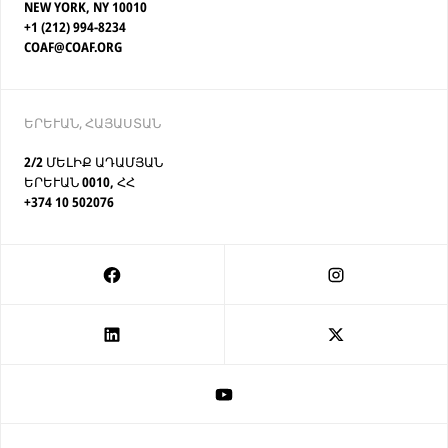
NEW YORK, NY 10010
+1 (212) 994-8234
COAF@COAF.ORG
ԵՐԵՒԱՆ, ՀԱՅԱՍՏԱՆ
2/2 ՄԵԼԻՔ ԱԴԱՄՅԱՆ
ԵՐԵՒԱՆ 0010, ՀՀ
+374 10 502076