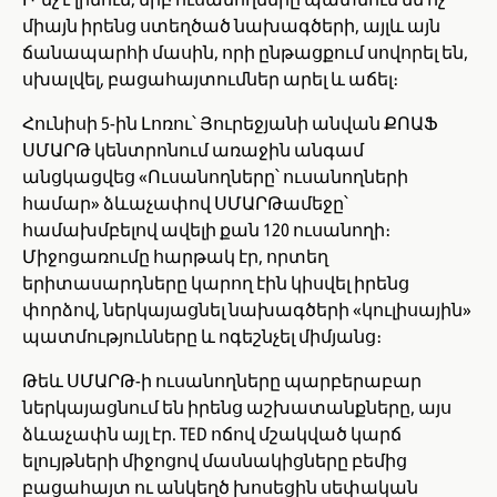
միայն իրենց ստեղծած նախագծերի, այլև այն
ճանապարհի մասին, որի ընթացքում սովորել են,
սխալվել, բացահայտումներ արել և աճել։
Հունիսի 5-ին Լոռու՝ Յուրեջյանի անվան ՔՈԱՖ
ՍՄԱՐԹ կենտրոնում առաջին անգամ
անցկացվեց «Ուսանողները՝ ուսանողների
համար» ձևաչափով ՍՄԱՐԹամեջը՝
համախմբելով ավելի քան 120 ուսանողի։
Միջոցառումը հարթակ էր, որտեղ
երիտասարդները կարող էին կիսվել իրենց
փորձով, ներկայացնել նախագծերի «կուլիսային»
պատմությունները և ոգեշնչել միմյանց։
Թեև ՍՄԱՐԹ-ի ուսանողները պարբերաբար
ներկայացնում են իրենց աշխատանքները, այս
ձևաչափն այլ էր. TED ոճով մշակված կարճ
ելույթների միջոցով մասնակիցները բեմից
բացահայտ ու անկեղծ խոսեցին սեփական