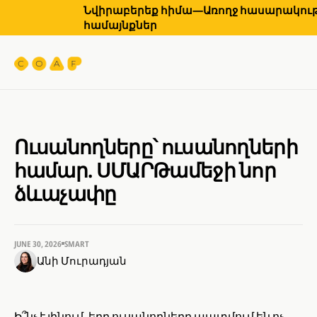
Նվիրաբերեք հիմա—Առողջ հասարակությ
համայնքներ
Ուսանողները՝ ուսանողների
համար. ՍՄԱՐԹամեջի նոր
ձևաչափը
JUNE 30, 2026
SMART
Անի Մուրադյան
Ի՞նչ է լինում, երբ ուսանողները պատմում են ոչ