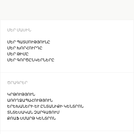
ՄԵՐ ՄԱՍԻՆ
ՄԵՐ ՊԱՏՄՈՒԹՅՈՒՆԸ
ՄԵՐ ԽՈՐՀՈՒՐԴԸ
ՄԵՐ ԹԻՄԸ
ՄԵՐ ԳՈՐԾԸՆԿԵՐՆԵՐԸ
ԾՐԱԳՐԵՐ
ԿՐԹՈՒԹՅՈՒՆ
ԱՌՈՂՋԱՊԱՀՈՒԹՅՈՒՆ
ԵՐԵԽԱՆԵՐԻ ԵՒ ԸՆՏԱՆԻՔԻ ԿԵՆՏՐՈՆ
ՏՆՏԵՍԱԿԱՆ ԶԱՐԳԱՑՈՒՄ
ՔՈԱՖ ՍՄԱՐԹ ԿԵՆՏՐՈՆ