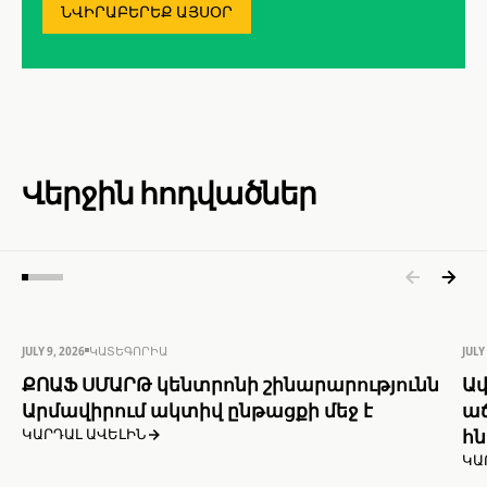
ՆՎԻՐԱԲԵՐԵՔ ԱՅՍՕՐ
Վերջին հոդվածներ
JULY 9, 2026
ԿԱՏԵԳՈՐԻԱ
JULY
ՔՈԱՖ ՍՄԱՐԹ կենտրոնի շինարարությունն
Ավ
Արմավիրում ակտիվ ընթացքի մեջ է
աճ
հն
ԿԱՐԴԱԼ ԱՎԵԼԻՆ
ԿԱ