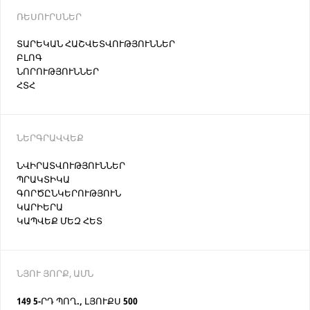
ՌԵՍՈՒՐՍՆԵՐ
ՏԱՐԵԿԱՆ ՀԱՇՎԵՏՎՈՒԹՅՈՒՆՆԵՐ
ԲԼՈԳ
ՆՈՐՈՒԹՅՈՒՆՆԵՐ
ՀՏՀ
ՆԵՐԳՐԱՎՎԵՔ
ՆՎԻՐԱՏՎՈՒԹՅՈՒՆՆԵՐ
ՊՐԱԿՏԻԿԱ
ԳՈՐԾԸՆԿԵՐՈՒԹՅՈՒՆ
ԿԱՐԻԵՐԱ
ԿԱՊՎԵՔ ՄԵԶ ՀԵՏ
ՆՅՈՒ ՅՈՐՔ, ԱՄՆ
149 5-ՐԴ ՊՈՂ., ԼՅՈՒՔՍ 500