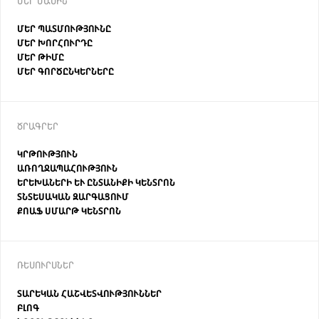
ՄԵՐ ՄԱՍԻՆ
ՄԵՐ ՊԱՏՄՈՒԹՅՈՒՆԸ
ՄԵՐ ԽՈՐՀՈՒՐԴԸ
ՄԵՐ ԹԻՄԸ
ՄԵՐ ԳՈՐԾԸՆԿԵՐՆԵՐԸ
ԾՐԱԳՐԵՐ
ԿՐԹՈՒԹՅՈՒՆ
ԱՌՈՂՋԱՊԱՀՈՒԹՅՈՒՆ
ԵՐԵԽԱՆԵՐԻ ԵՒ ԸՆՏԱՆԻՔԻ ԿԵՆՏՐՈՆ
ՏՆՏԵՍԱԿԱՆ ԶԱՐԳԱՑՈՒՄ
ՔՈԱՖ ՍՄԱՐԹ ԿԵՆՏՐՈՆ
ՌԵՍՈՒՐՍՆԵՐ
ՏԱՐԵԿԱՆ ՀԱՇՎԵՏՎՈՒԹՅՈՒՆՆԵՐ
ԲԼՈԳ