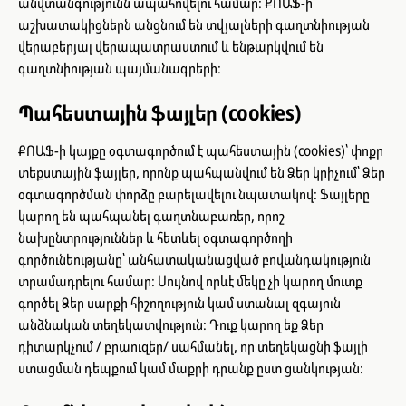
անվտանգությունն ապահովելու համար։ ՔՈԱՖ-ի
աշխատակիցներն անցնում են տվյալների գաղտնիության
վերաբերյալ վերապատրաստում և ենթարկվում են
գաղտնիության պայմանագրերի։
Պահեստային ֆայլեր (cookies)
ՔՈԱՖ-ի կայքը օգտագործում է պահեստային (cookies)՝ փոքր
տեքստային ֆայլեր, որոնք պահպանվում են Ձեր կրիչում՝ Ձեր
օգտագործման փորձը բարելավելու նպատակով։ Ֆայլերը
կարող են պահպանել գաղտնաբառեր, որոշ
նախընտրություններ և հետևել օգտագործողի
գործունեությանը՝ անհատականացված բովանդակություն
տրամադրելու համար։ Սույնով որևէ մեկը չի կարող մուտք
գործել Ձեր սարքի հիշողություն կամ ստանալ զգայուն
անձնական տեղեկատվություն։ Դուք կարող եք Ձեր
դիտարկչում / բրաուզեր/ սահմանել, որ տեղեկացնի ֆայլի
ստացման դեպքում կամ մաքրի դրանք ըստ ցանկության։