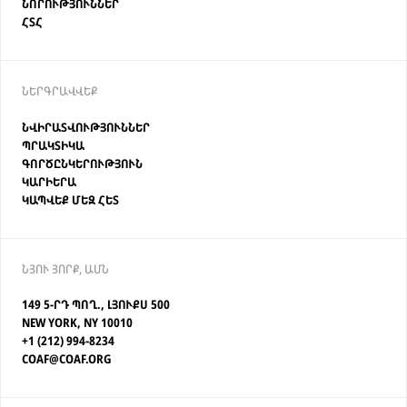
ՆՈՐՈՒԹՅՈՒՆՆԵՐ
ՀՏՀ
ՆԵՐԳՐԱՎՎԵՔ
ՆՎԻՐԱՏՎՈՒԹՅՈՒՆՆԵՐ
ՊՐԱԿՏԻԿԱ
ԳՈՐԾԸՆԿԵՐՈՒԹՅՈՒՆ
ԿԱՐԻԵՐԱ
ԿԱՊՎԵՔ ՄԵԶ ՀԵՏ
ՆՅՈՒ ՅՈՐՔ, ԱՄՆ
149 5-ՐԴ ՊՈՂ., ԼՅՈՒՔՍ 500
NEW YORK, NY 10010
+1 (212) 994-8234
COAF@COAF.ORG