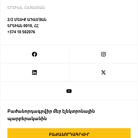
ԵՐԵՒԱՆ, ՀԱՅԱՍՏԱՆ
2/2 ՄԵԼԻՔ ԱԴԱՄՅԱՆ
ԵՐԵՒԱՆ 0010, ՀՀ
+374 10 502076
Բաժանորդագրվիր մեր էլեկտրոնային
պարբերականին
ԲԱԺԱՆՈՐԴԱԳՐՎԻՐ