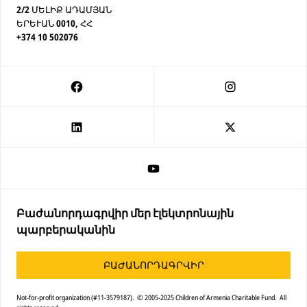
2/2 ՄԵԼԻՔ ԱԴԱՄՅԱՆ
ԵՐԵՒԱՆ 0010, ՀՀ
+374 10 502076
Բաժանորդագրվիր մեր էլեկտրոնային
պարբերականին
ԲԱԺԱՆՈՐԴԱԳՐՎԻՐ
Not-for-profit organization (#11-3579187). © 2005-2025 Children of Armenia Charitable Fund. All