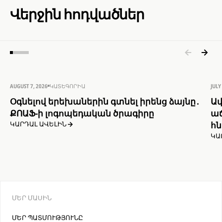
Վերջին հոդվածներ
AUGUST 7, 2026
ԿԱՏԵԳՈՐԻԱ
JULY
Օգնելով երեխաներին գտնել իրենց ձայնը․
Ավ
ՔՈԱՖ-ի լոգոպեդական ծրագիրը
աճ
հն
ԿԱՐԴԱԼ ԱՎԵԼԻՆ
ԿԱ
ՄԵՐ ՄԱՍԻՆ
ՄԵՐ ՊԱՏՄՈՒԹՅՈՒՆԸ