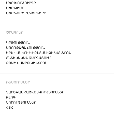
ՄԵՐ ԽՈՐՀՈՒՐԴԸ
ՄԵՐ ԹԻՄԸ
ՄԵՐ ԳՈՐԾԸՆԿԵՐՆԵՐԸ
ԾՐԱԳՐԵՐ
ԿՐԹՈՒԹՅՈՒՆ
ԱՌՈՂՋԱՊԱՀՈՒԹՅՈՒՆ
ԵՐԵԽԱՆԵՐԻ ԵՒ ԸՆՏԱՆԻՔԻ ԿԵՆՏՐՈՆ
ՏՆՏԵՍԱԿԱՆ ԶԱՐԳԱՑՈՒՄ
ՔՈԱՖ ՍՄԱՐԹ ԿԵՆՏՐՈՆ
ՌԵՍՈՒՐՍՆԵՐ
ՏԱՐԵԿԱՆ ՀԱՇՎԵՏՎՈՒԹՅՈՒՆՆԵՐ
ԲԼՈԳ
ՆՈՐՈՒԹՅՈՒՆՆԵՐ
ՀՏՀ