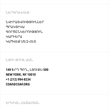
ՆԵՐԳՐԱՎՎԵՔ
ՆՎԻՐԱՏՎՈՒԹՅՈՒՆՆԵՐ
ՊՐԱԿՏԻԿԱ
ԳՈՐԾԸՆԿԵՐՈՒԹՅՈՒՆ
ԿԱՐԻԵՐԱ
ԿԱՊՎԵՔ ՄԵԶ ՀԵՏ
ՆՅՈՒ ՅՈՐՔ, ԱՄՆ
149 5-ՐԴ ՊՈՂ., ԼՅՈՒՔՍ 500
NEW YORK, NY 10010
+1 (212) 994-8234
COAF@COAF.ORG
ԵՐԵՒԱՆ, ՀԱՅԱՍՏԱՆ