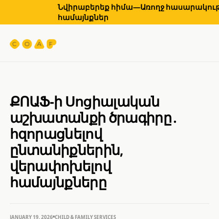
Նվիրաբերեք հիմա—Առողջ հասարակությ
համայնքներ
ՔՈԱՖ-ի Սոցիալական
աշխատանքի ծրագիրը․
հզորացնելով
ընտանիքներին,
վերափոխելով
համայնքները
JANUARY 19, 2026
CHILD & FAMILY SERVICES