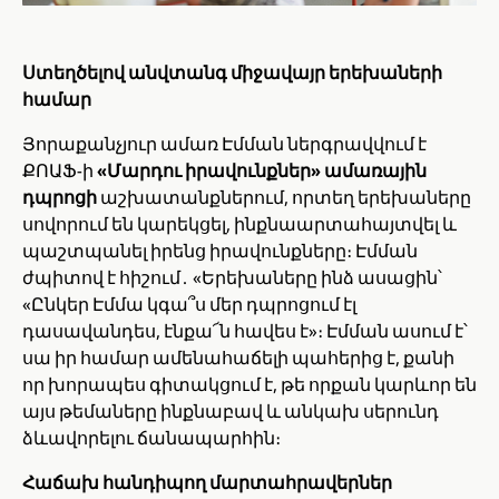
Ստեղծելով անվտանգ միջավայր երեխաների
համար
Յորաքանչյուր ամառ Էմման ներգրավվում է
ՔՈԱՖ-ի
«Մարդու իրավունքներ» ամառային
դպրոցի
աշխատանքներում, որտեղ երեխաները
սովորում են կարեկցել, ինքնաարտահայտվել և
պաշտպանել իրենց իրավունքները։ Էմման
ժպիտով է հիշում․ «Երեխաները ինձ ասացին՝
«Ընկեր Էմմա կգա՞ս մեր դպրոցում էլ
դասավանդես, էնքա՜ն հավես է»։ Էմման ասում է՝
սա իր համար ամենահաճելի պահերից է, քանի
որ խորապես գիտակցում է, թե որքան կարևոր են
այս թեմաները ինքնաբավ և անկախ սերունդ
ձևավորելու ճանապարհին։
Հաճախ հանդիպող մարտահրավերներ