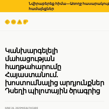
Նվիրաբերեք հիմա—Առողջ հասարակությ
համայնքներ
Կանխարգելելի
մահացության
հաղթահարումը
Հայաստանում.
խոստումնալից արդյունքներ
Դսեղի պիլոտային ծրագրից
JUNE 26, 2025
HEALTHCARE