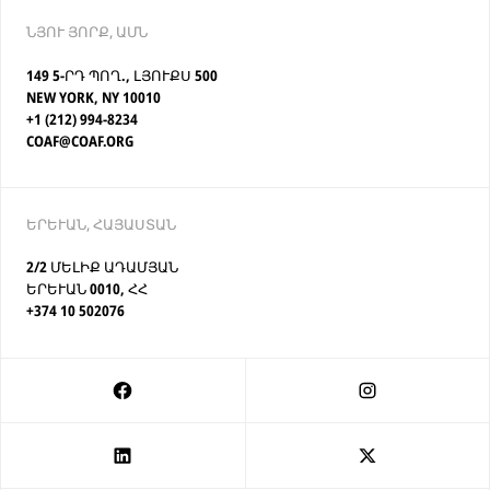
ՆՅՈՒ ՅՈՐՔ, ԱՄՆ
149 5-ՐԴ ՊՈՂ., ԼՅՈՒՔՍ 500
NEW YORK, NY 10010
+1 (212) 994-8234
COAF@COAF.ORG
ԵՐԵՒԱՆ, ՀԱՅԱՍՏԱՆ
2/2 ՄԵԼԻՔ ԱԴԱՄՅԱՆ
ԵՐԵՒԱՆ 0010, ՀՀ
+374 10 502076