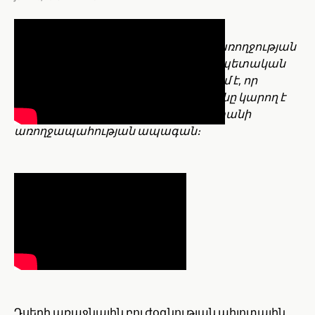
ՔՈԱՖ-ի կողմից կառուցված Դսեղի առողջության
կենտրոնը, որը նախատիպ է համապետական
բարեփոխման համար, ապացուցում է, որ
որակյալ առաջնային բուժօգնությունը կարող է
կյանքեր փրկել և ձևավորել Հայաստանի
առողջապահության ապագան։
Դսեղի առաջնային բուժօգնության պիլոտային