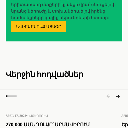
երիտասարդ մտքերի կյանքի վրա՝ սնուցելով
նրանց ներուժը և փոխակերպելով իրենց
համայնքները գալիք սերունդների համար:
ՆՎԻՐԱԲԵՐԵՔ ԱՅՍՕՐ
Վերջին հոդվածներ
APRIL 17, 2026
ԿԱՏԵԳՈՐԻԱ
APRI
270,000 ԱՄՆ ԴՈԼԱՐ՝ ԱՐՄԱՎԻՐՈՒՄ
Եր