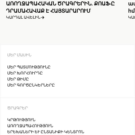
ԱՌՈՂՋԱՊԱՀԱԿԱՆ ԾՐԱԳՐԵՐԻՆ. ՔՈԱՖ-Ը
ամ
ԴՐԱՄԱՀԱՎԱՔ Է ՀԱՅՏԱՐԱՐՈՒՄ
հմ
ԿԱՐԴԱԼ ԱՎԵԼԻՆ
ԿԱ
ՄԵՐ ՄԱՍԻՆ
ՄԵՐ ՊԱՏՄՈՒԹՅՈՒՆԸ
ՄԵՐ ԽՈՐՀՈՒՐԴԸ
ՄԵՐ ԹԻՄԸ
ՄԵՐ ԳՈՐԾԸՆԿԵՐՆԵՐԸ
ԾՐԱԳՐԵՐ
ԿՐԹՈՒԹՅՈՒՆ
ԱՌՈՂՋԱՊԱՀՈՒԹՅՈՒՆ
ԵՐԵԽԱՆԵՐԻ ԵՒ ԸՆՏԱՆԻՔԻ ԿԵՆՏՐՈՆ