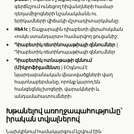
գերճնշում ունեցող հիվանդների համար
դեղամիջոցների նշանակմանն ու
երիկամների վիճակի մշտադիտարկմանը:
HbA1c
| Շաքարային դիաբետի վերահսկման
«ոսկե ստանդարտ» համարվող ցուցանիշ:
Դիաբետիկ ռետինոպաթիայի զննումներ
|
Դիաբետիկ ռետինոպաթիայի զննումներ
Դիաբետիկ ոտնաթաթի զննում
(Միկրոֆիլամենտ)
| EՕգնում է
նյարդաբանական վնասվածքների վաղ
հայտնաբերմանը, որոնք կարող են
հանգեցնել խոցերի, վարակների և
անդամահատումների։
Խթանելով առողջապահությունը՝
իրական տվյալներով
Նախկինում համակարգում նշվում էին