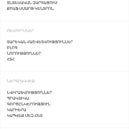
ՏՆՏԵՍԱԿԱՆ ԶԱՐԳԱՑՈՒՄ
ՔՈԱՖ ՍՄԱՐԹ ԿԵՆՏՐՈՆ
ՌԵՍՈՒՐՍՆԵՐ
ՏԱՐԵԿԱՆ ՀԱՇՎԵՏՎՈՒԹՅՈՒՆՆԵՐ
ԲԼՈԳ
ՆՈՐՈՒԹՅՈՒՆՆԵՐ
ՀՏՀ
ՆԵՐԳՐԱՎՎԵՔ
ՆՎԻՐԱՏՎՈՒԹՅՈՒՆՆԵՐ
ՊՐԱԿՏԻԿԱ
ԳՈՐԾԸՆԿԵՐՈՒԹՅՈՒՆ
ԿԱՐԻԵՐԱ
ԿԱՊՎԵՔ ՄԵԶ ՀԵՏ